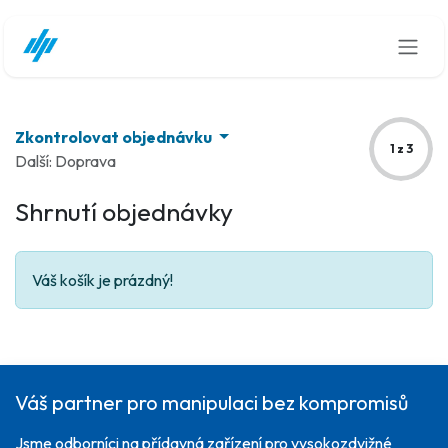
Přejít na obsah
Zkontrolovat objednávku
1 z 3
Další: Doprava
Shrnutí objednávky
Váš košík je prázdný!
Váš partner pro manipulaci bez kompromisů
Jsme odborníci na přídavná zařízení pro vysokozdvižné